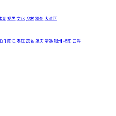
体育
视界
文化
乡村
双创
大湾区
江门
阳江
湛江
茂名
肇庆
清远
潮州
揭阳
云浮