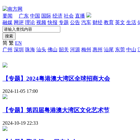
要闻
广东
中国
国际
经济
社会
直播
融媒
网评
理论
视频
快报
专题
公告
汽车
财经
教育
英文
生活
搜索
简
繁
EN
广州
深圳
珠海
汕头
佛山
韶关
河源
梅州
惠州
汕尾
东莞
中山
【专题】2024粤港澳大湾区全球招商大会
2024-11-05 17:00
【专题】第四届粤港澳大湾区文化艺术节
2024-10-19 22:33