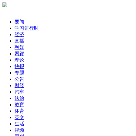
要闻
学习进行时
经济
直播
融媒
网评
理论
快报
专题
公告
财经
汽车
法治
教育
体育
英文
生活
视频